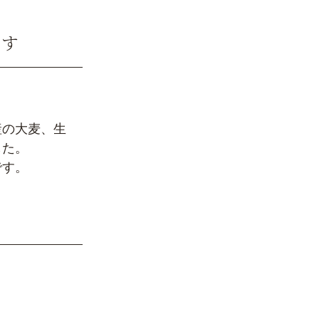
です
産の大麦、生
した。
です。