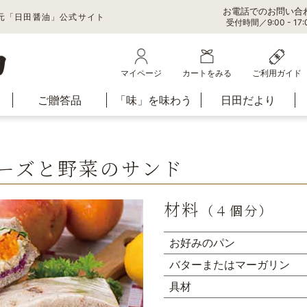
お電話でのお問い合
元「日田醤油」公式サイト
受付時間／9:00 - 1
マイページ
カートをみる
ご利用ガイド
ご贈答品
「味」を味わう
日田だより
ーズと野菜のサンド
材料
（４個分）
お好みのパン
バターまたはマーガリン
具材