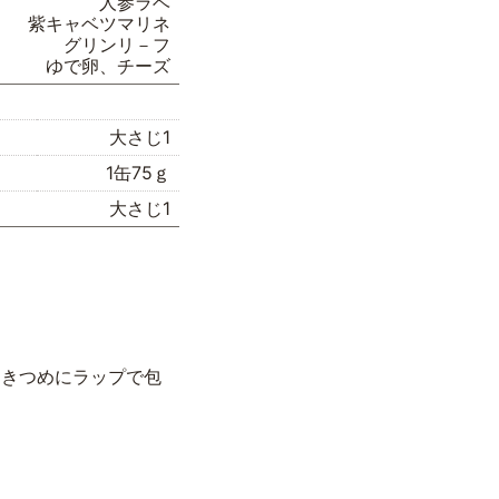
人参ラベ
紫キャベツマリネ
グリンリ－フ
ゆで卵、チーズ
大さじ1
1缶75ｇ
大さじ1
、きつめにラップで包