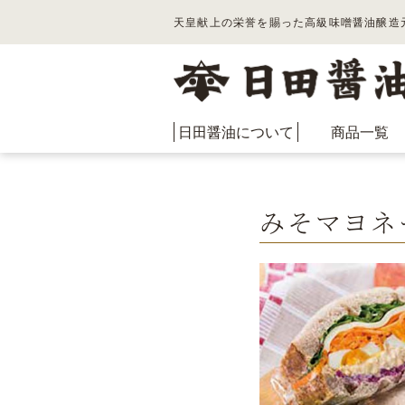
天皇献上の栄誉を賜った高級味噌醤油醸造
日田醤油について
商品一覧
みそマヨネ